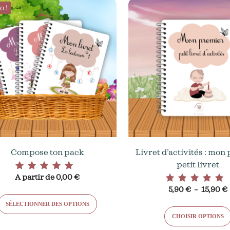
Ce
o !
produi
a
plusieu
variati
Les
option
peuven
être
choisie
sur
la
Compose ton pack
Livret d’activités : mon
page
petit livret
du
A partir de
0,00
€
Note
produi
5.00
5,90
€
–
15,90
€
Note
sur 5
4.77
SÉLECTIONNER DES OPTIONS
sur 5
CHOISIR OPTIONS