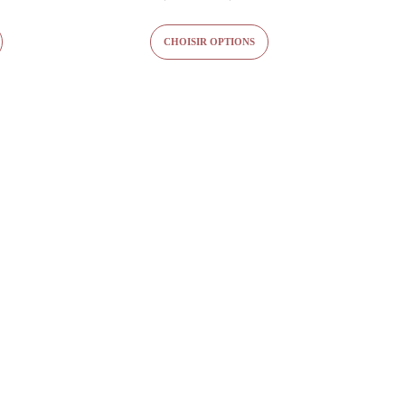
4.71
de
de
sur 5
prix :
prix :
CHOISIR OPTIONS
5,90 €
6,90 €
à
à
15,00 €
19,90 €