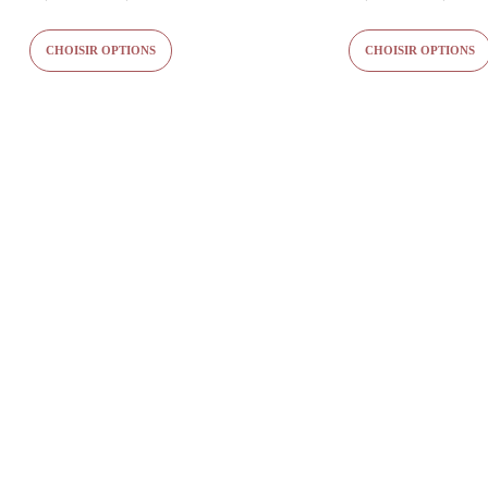
4.88
5.00
de
sur 5
sur 5
prix :
CHOISIR OPTIONS
CHOISIR OPTIONS
6,50 €
à
20,90 €