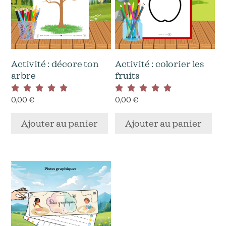
Activité : décore ton
Activité : colorier les
arbre
fruits
0,00
€
0,00
€
Note
Note
5.00
5.00
sur 5
sur 5
Ajouter au panier
Ajouter au panier
Ce
produit
a
plusieurs
variations.