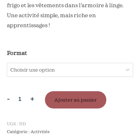
frigo et les vêtements dans l’armoire à linge.
Une activité simple, mais riche en
apprentissages !
Format
-
+
Ajouter au panier
quantité
de
Activité
UGS :
ND
Catégorie :
Activités
: