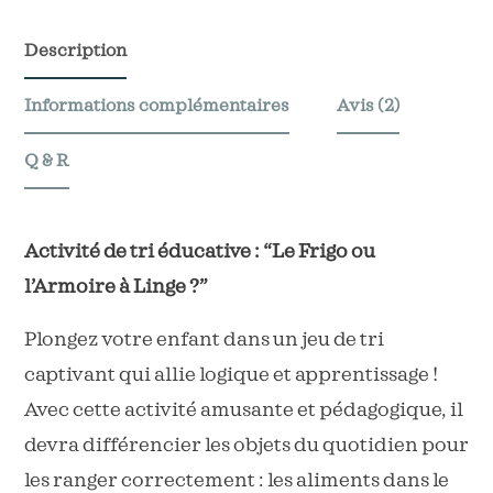
trier
les
Description
aliments
Informations complémentaires
Avis (2)
et
vêtements
Q & R
Activité de tri éducative : “Le Frigo ou
l’Armoire à Linge ?”
Plongez votre enfant dans un jeu de tri
captivant qui allie logique et apprentissage !
Avec cette activité amusante et pédagogique, il
devra différencier les objets du quotidien pour
les ranger correctement : les aliments dans le