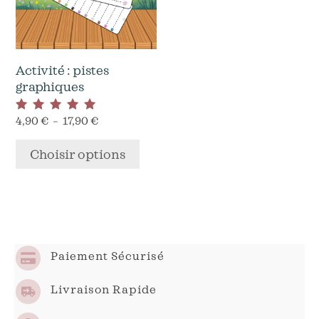
Les
options
peuvent
être
Activité : pistes
choisies
graphiques
sur
la
Plage
4,90
€
–
17,90
€
Note
page
5.00
de
sur 5
du
prix :
Choisir options
4,90 €
produit
à
17,90 €
Paiement Sécurisé
Livraison Rapide