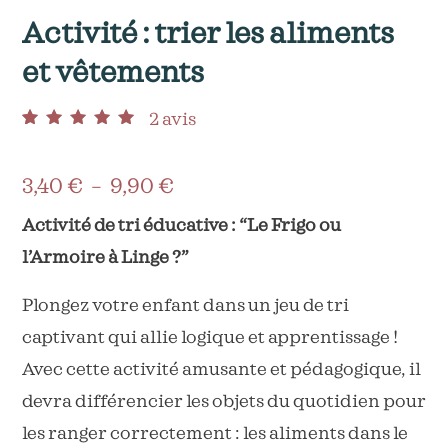
Activité : trier les aliments
et vêtements
2
avis
Noté
2
5.00
sur 5
basé sur
notations client
Plage
3,40
€
–
9,90
€
de
Activité de tri éducative : “Le Frigo ou
l’Armoire à Linge ?”
prix :
3,40 €
Plongez votre enfant dans un jeu de tri
à
captivant qui allie logique et apprentissage !
Avec cette activité amusante et pédagogique, il
9,90 €
devra différencier les objets du quotidien pour
les ranger correctement : les aliments dans le