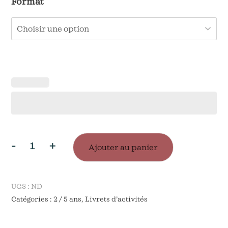
Format
-
+
Ajouter au panier
quantité
de
Livret
UGS :
ND
Catégories :
2 / 5 ans
,
Livrets d’activités
d'activités
: