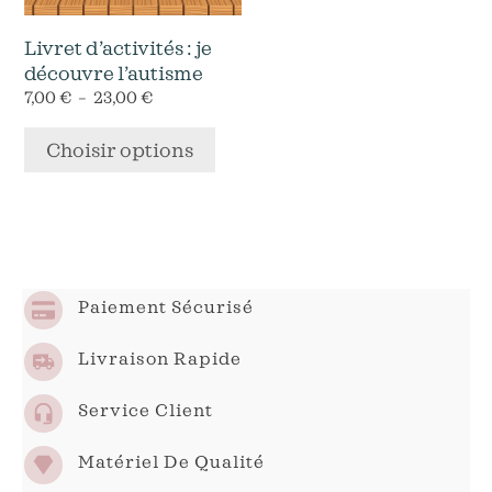
peuvent
être
Livret d’activités : je
choisies
découvre l’autisme
sur
Plage
7,00
€
–
23,00
€
la
de
page
prix :
Choisir options
7,00 €
du
à
produit
23,00 €
Paiement Sécurisé
Livraison Rapide
Service Client
Matériel De Qualité