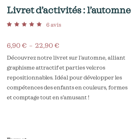
Livret d’activités : l’automne
6
avis
Noté
6
5.00
sur 5
basé sur
notations client
Plage
6,90
€
–
22,90
€
de
Découvrez notre livret sur l’automne, alliant
graphisme attractif et parties velcros
prix :
repositionnables. Idéal pour développer les
6,90 €
compétences des enfants en couleurs, formes
à
et comptage tout en s’amusant !
22,90 €