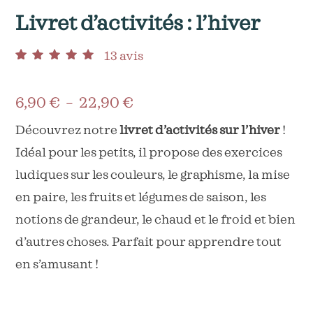
Livret d’activités : l’hiver
13
avis
Noté
13
4.92
sur 5
basé sur
notations client
Plage
6,90
€
–
22,90
€
de
Découvrez notre
livret d’activités sur l’hiver
!
Idéal pour les petits, il propose des exercices
prix :
ludiques sur les couleurs, le graphisme, la mise
6,90 €
en paire, les fruits et légumes de saison, les
à
notions de grandeur, le chaud et le froid et bien
22,90 €
d’autres choses. Parfait pour apprendre tout
en s’amusant !