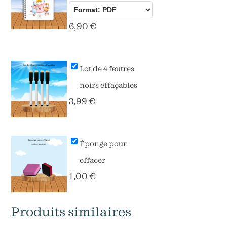
6,90
€
Lot de 4 feutres
noirs effaçables
3,99
€
Éponge pour
effacer
1,00
€
Produits similaires