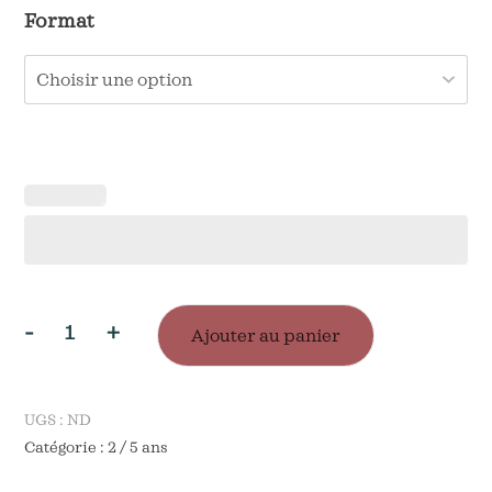
Format
-
+
Ajouter au panier
quantité
de
Livret
UGS :
ND
Catégorie :
2 / 5 ans
d'activités
: