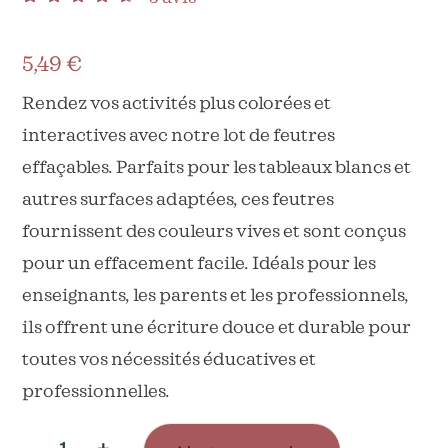
Noté
3
4.33
sur
5 basé sur
notations
5,49
€
client
Rendez vos activités plus colorées et
interactives avec notre lot de feutres
effaçables. Parfaits pour les tableaux blancs et
autres surfaces adaptées, ces feutres
fournissent des couleurs vives et sont conçus
pour un effacement facile. Idéals pour les
enseignants, les parents et les professionnels,
ils offrent une écriture douce et durable pour
toutes vos nécessités éducatives et
professionnelles.
-
+