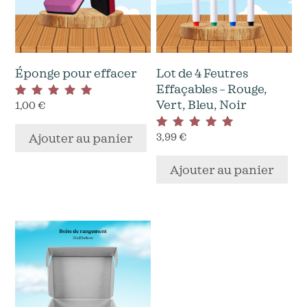
Éponge pour effacer
Lot de 4 Feutres
Effaçables – Rouge,
Vert, Bleu, Noir
1,00
€
Note
4.40
sur 5
3,99
€
Ajouter au panier
Note
5.00
sur 5
Ajouter au panier