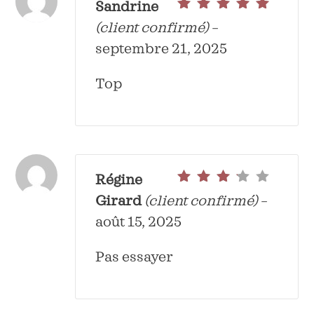
Sandrine
Note
5
sur 5
(client confirmé)
–
septembre 21, 2025
Top
Régine
Note
3
Girard
(client confirmé)
–
sur 5
août 15, 2025
Pas essayer