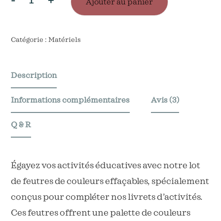
Ajouter au panier
quantité
de
Lot
Catégorie :
Matériels
de
8
Description
feutres
Informations complémentaires
Avis (3)
couleurs
effaçables
Q & R
Égayez vos activités éducatives avec notre lot
de feutres de couleurs effaçables, spécialement
conçus pour compléter nos livrets d’activités.
Ces feutres offrent une palette de couleurs