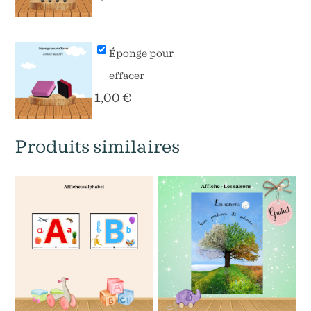
Éponge pour
effacer
1,00
€
Produits similaires
Ce
produit
a
plusieurs
variations.
Les
options
peuvent