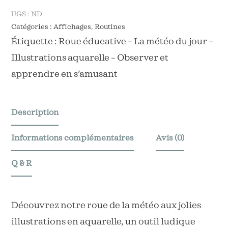
Roue
UGS :
ND
Catégories :
Affichages
,
Routines
de
Étiquette :
Roue éducative – La météo du jour –
la
Illustrations aquarelle – Observer et
météo
apprendre en s’amusant
Description
Informations complémentaires
Avis (0)
Q & R
Découvrez notre roue de la météo aux jolies
illustrations en aquarelle, un outil ludique