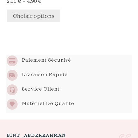
Plage
2,00
€
–
4,90
€
sur
de
la
prix :
Choisir options
page
2,00 €
à
du
4,90 €
produit
Paiement Sécurisé
Livraison Rapide
Service Client
Matériel De Qualité
BINT _ABDERRAHMAN