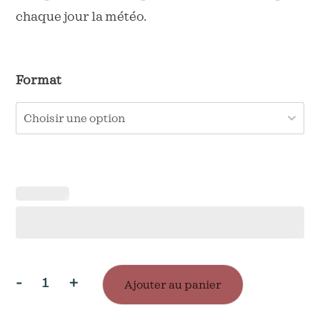
chaque jour la météo.
2,50 €
à
4,90 €
Format
-
+
Ajouter au panier
quantité
de