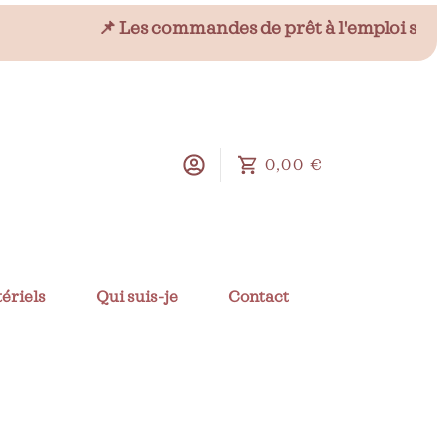
📌 Les commandes de prêt à l'emploi sont tem
0,00 €
ériels
Qui suis-je
Contact
Voir plus