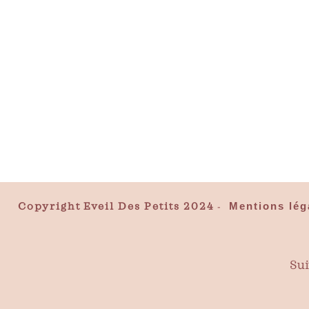
Copyright
Eveil Des Petits 2024
Mentions léga
-
Sui